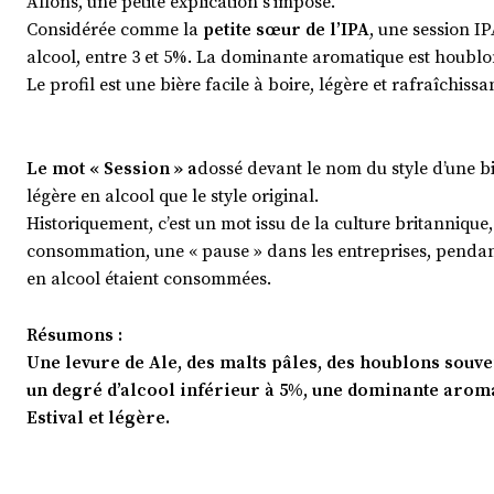
Allons, une petite explication s’impose.
Considérée comme la
petite sœur de l’IPA
, une session I
alcool, entre 3 et 5%. La dominante aromatique est houblo
Le profil est une bière facile à boire, légère et rafraîchissan
Le mot « Session » a
dossé devant le nom du style d’une biè
légère en alcool que le style original.
Historiquement, c’est un mot issu de la culture britannique
consommation, une « pause » dans les entreprises, pendant
en alcool étaient consommées.
Résumons :
Une levure de Ale, des malts pâles, des houblons souv
un degré d’alcool inférieur à 5%, une dominante arom
Estival et légère.