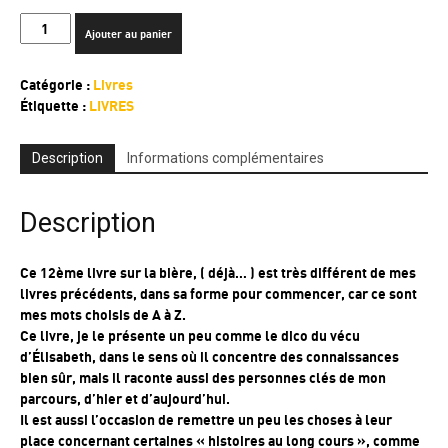
quantité
Ajouter au panier
de
NOUVEAU
Catégorie :
Livres
!
Étiquette :
LIVRES
LE
GRAND
DICTIONNAIRE
Description
Informations complémentaires
DE
LA
BIÈRE
Description
Ce 12ème livre sur la bière, ( déjà… ) est très différent de mes
livres précédents, dans sa forme pour commencer, car ce sont
mes mots choisis de A à Z.
Ce livre, je le présente un peu comme le dico du vécu
d’Élisabeth, dans le sens où il concentre des connaissances
bien sûr, mais il raconte aussi des personnes clés de mon
parcours, d’hier et d’aujourd’hui.
Il est aussi l’occasion de remettre un peu les choses à leur
place concernant certaines « histoires au long cours », comme