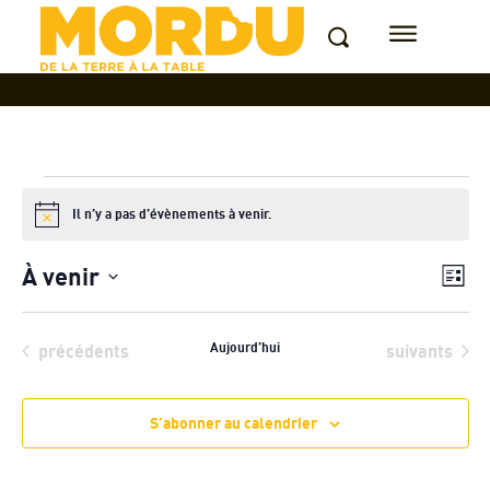
Évènements
Il n’y a pas d’évènements à venir.
Notice
À venir
Nav
Nav
Liste
de
Sélectionnez
par
une
vue
Évènements
Aujourd’hui
Évènements
précédents
suivants
date.
con
Év
S’abonner au calendrier