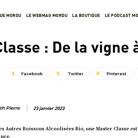
VUE MORDU
LE WEBMAG MORDU
LA BOUTIQUE
LE PODCAST M
NOS ACTUALITÉS
AGENDA
BIÈRES
lasse : De la vigne à
Facebook
Twitter
Pinterest
th Pierre
23 janvier 2023
es Autres Boissons Alcoolisées Bio, une Master Classe es
ance.