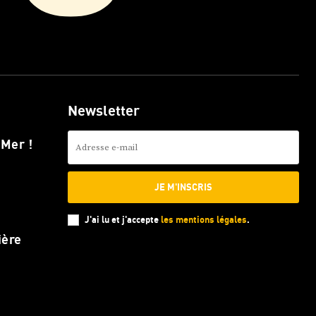
Newsletter
 Mer !
JE M'INSCRIS
J'ai lu et j'accepte
les mentions légales
.
ière