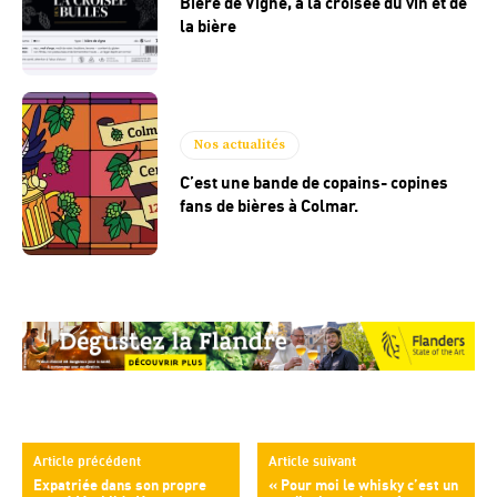
Bière de Vigne, à la croisée du vin et de
la bière
Nos actualités
C’est une bande de copains- copines
fans de bières à Colmar.
Article précédent
Article suivant
Expatriée dans son propre
« Pour moi le whisky c’est un