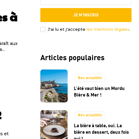
es à
JE M'INSCRIS
J'ai lu et j'accepte
les mentions légales
.
araît aux
a...
Articles populaires
Nos actualités
L’été vaut bien un Mordu
Bière & Mer !
2
Nos actualités
La bière à table, oui. La
u
bière en dessert, deux fois
s et
oui !