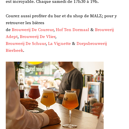
est incroyable. Chaque samedi de 17h30 à 19h.
Courez aussi profiter du bar et du shop de MALZ; pour y
retrouver les bières
de
Brouwerij De Coureur
,
Hof Ten Dormaal
&
Brouwerij
Adept
,
Brouwerij De Vlier
,
Brouwerij De Schuur
,
La Vignette
&
Dorpsbrouwerij
Bierbeek
.