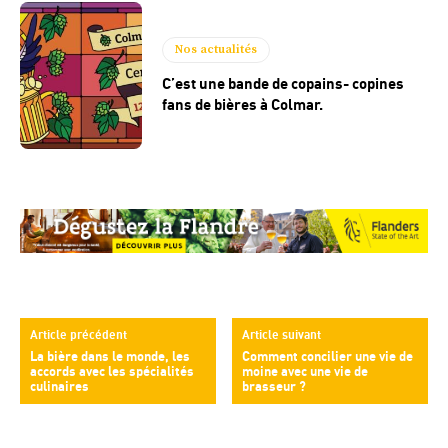
Nos actualités
C’est une bande de copains- copines
fans de bières à Colmar.
Article précédent
Article suivant
La bière dans le monde, les
Comment concilier une vie de
accords avec les spécialités
moine avec une vie de
culinaires
brasseur ?