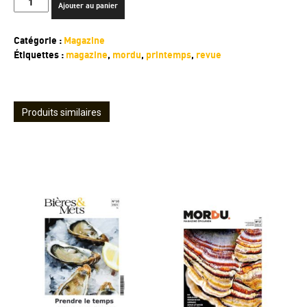
Ajouter au panier
de
Numéro
Catégorie :
Magazine
#15
Étiquettes :
magazine
,
mordu
,
printemps
,
revue
-
VERSION
NUMERIQUE
Produits similaires