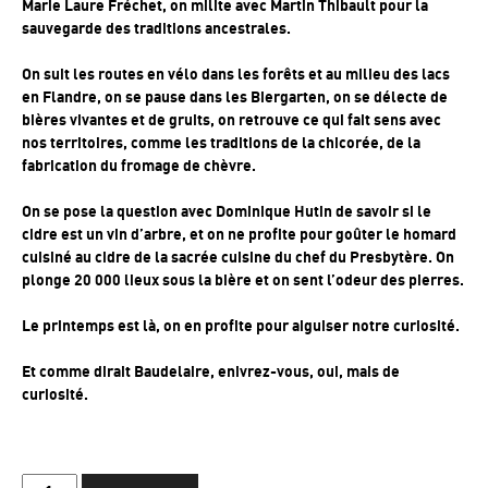
Marie Laure Fréchet, on milite avec Martin Thibault pour la
sauvegarde des traditions ancestrales.
On suit les routes en vélo dans les forêts et au milieu des lacs
en Flandre, on se pause dans les Biergarten, on se délecte de
bières vivantes et de gruits, o
n retrouve ce qui fait sens avec
nos territoires, comme
les traditions de la chicorée, de la
fabrication du fromage
de chèvre.
On se pose la question avec Dominique Hutin de savoir si le
cidre est un vin d’arbre, et on ne profite pour goûter le homard
cuisiné au cidre de la sacrée cuisine du chef du Presbytère. On
plonge 20 000 lieux sous la bière et on sent l’odeur des pierres.
Le printemps est là, on en profite pour aiguiser notre curiosité.
Et comme dirait Baudelaire, enivrez-vous, oui, mais de
curiosité.
quantité