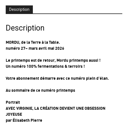
à
#30
Description
Description
MORDU, de la Terre à la Table.
numéro 27– mars avril mai 2026
Le printemps est de retour, Mordu printemps aussi !
Un numéro 100% fermentations & terroirs !
Votre abonnement démarre avec ce numéro plein d’élan.
Au sommaire de ce numéro printemps
Portrait
AVEC VIRGINIE, LA CRÉATION DEVIENT UNE OBSESSION
JOYEUSE
par
Élisabeth Pierre