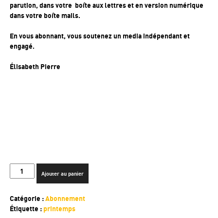
parution, dans votre boîte aux lettres et en version numérique
dans votre boîte mails.
En vous abonnant, vous soutenez un media indépendant et
engagé.
Élisabeth Pierre
quantité
Ajouter au panier
de
ABONNEMENT
Catégorie :
Abonnement
PAPIER
Étiquette :
printemps
#27