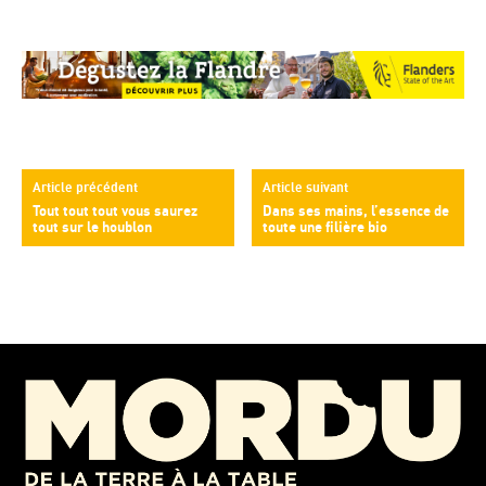
Article précédent
Article suivant
Tout tout tout vous saurez
Dans ses mains, l’essence de
tout sur le houblon
toute une filière bio